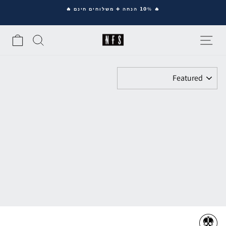
Ski
🔥 𝟭𝟬% הנחה ➕ משלוחים חינם 🔥
t
Pause
conten
slideshow
סל
SEARCH
SITE NAVIGATION
סנן