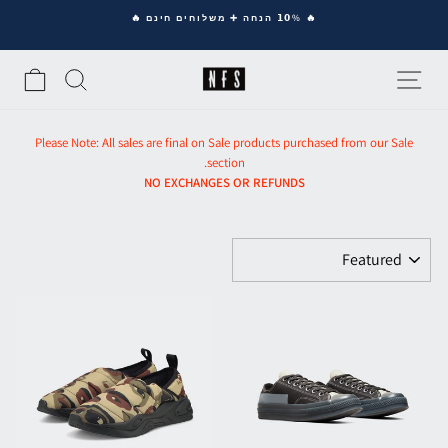
Ski
🔥 𝟭𝟬% הנחה ➕ משלוחים חינם 🔥
t
Pause
conten
slideshow
סל
SEARCH
SITE NAVIGATION
Please Note: All sales are final on Sale products purchased from our Sale
section.
NO EXCHANGES OR REFUNDS
סנן
Sale
Sale